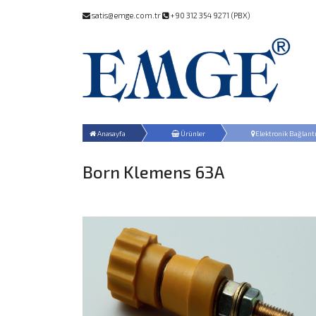
satis@emge.com.tr
+90 312 354 9271 (PBX)
Anasayfa
Ürünler
Elektronik Bağlant
Born Klemens 63A