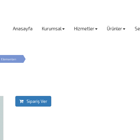
Anasayfa
Kurumsal
Hizmetler
Ürünler
Se
ı Elemanları
Sipariş Ver