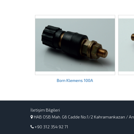
Born Klemens 100A
Yaylı Born Klemens
İletişim Bilgileri
HAB OSB Mah. G6 Cadde No:1/2 Kahramankazan / An
+90 312 354 92 71