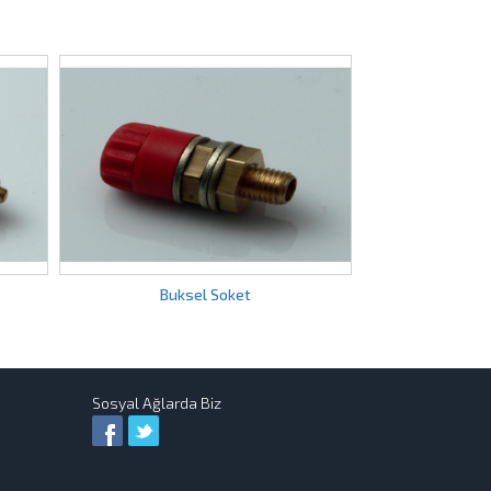
 Soket
Born Klemens 32A
Sosyal Ağlarda Biz